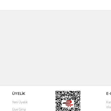
ÜYELİK
E-
Yeni Üyelik
Kam
olu
Üye Girişi