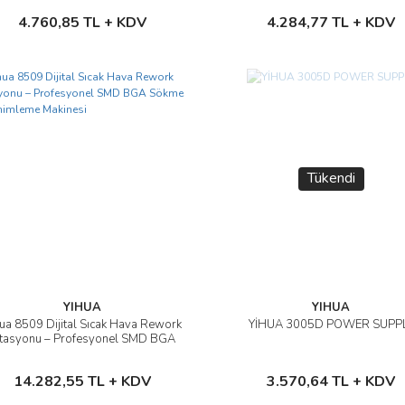
Sepete Ekle
Sepete Ekle
4.760,85 TL + KDV
4.284,77 TL + KDV
Tükendi
YIHUA
YIHUA
hua 8509 Dijital Sıcak Hava Rework
YİHUA 3005D POWER SUPP
İncele
İncele
stasyonu – Profesyonel SMD BGA
Sökme ve Lehimleme Makinesi
Sepete Ekle
Stokta Yok
14.282,55 TL + KDV
3.570,64 TL + KDV