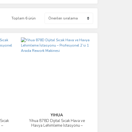
Toplam 6 ürün
YIHUA
 Sıcak
Yihua 878D Dijital Sıcak Hava ve
İncele
 –
Havya Lehimleme İstasyonu –
inesi
Profesyonel 2’si 1 Arada Rework