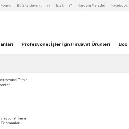
m Formu
Bu Site Güvenilir mi?
Biz kimiz?
Kargom Nerede?
Facebook 
anları
Profesyonel İşler İçin Hırdavat Ürünleri
Box
osfesyonel Tamir
Ekipmanları