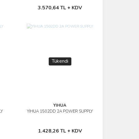
Makinesi
Sepete Ekle
3.570,64 TL + KDV
Tükendi
YIHUA
LY
YİHUA 1502DD 2A POWER SUPPLY
İncele
Stokta Yok
1.428,26 TL + KDV