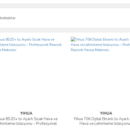
toktakiler
YIHUA
YIHUA
hua 852D+ Isı Ayarlı Sıcak Hava ve
Yihua 706 Dijital Ekranlı Isı Ayarlı
İncele
İncele
himleme İstasyonu – Profesyonel
Hava ve Lehimleme İstasyonu
Rework Havya Makinesi
Profesyonel Rework Havya Mak