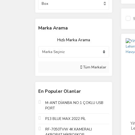
Box
S
Marka Arama
Hızlı Marka Arama
Tüm Markalar
En Populer Olanlar
M-ANT DİANBA NO:1 ÇOKLU USB
PORT
P13 BLUE MAX 2022 PİL
Yi
Le
RF-7050TVW 4K KAMERALI
AKROBAT MİKROSKOP