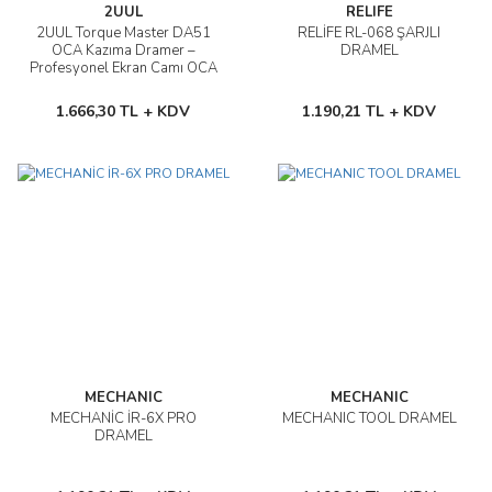
2UUL
RELIFE
2UUL Torque Master DA51
RELİFE RL-068 ŞARJLI
OCA Kazıma Dramer –
DRAMEL
Profesyonel Ekran Camı OCA
Temizleme Aparatı
1.666,30 TL + KDV
1.190,21 TL + KDV
MECHANIC
MECHANIC
MECHANİC İR-6X PRO
MECHANIC TOOL DRAMEL
DRAMEL