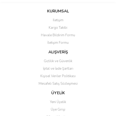
Bu ürünün fiyat bilgisi, resim, ürün açıklamalarında ve diğer
konularda yetersiz gördüğünüz noktaları öneri formunu kullanarak
Bu ürüne ilk yorumu siz yapın!
KURUMSAL
tarafımıza iletebilirsiniz.
Görüş ve önerileriniz için teşekkür ederiz.
İletişim
Yorum Yaz
Kargo Takibi
Ürün resmi kalitesiz, bozuk veya görüntülenemiyor.
Havale Bildirim Formu
Ürün açıklamasında eksik bilgiler bulunuyor.
İletişim Formu
Ürün bilgilerinde hatalar bulunuyor.
Ürün fiyatı diğer sitelerden daha pahalı.
ALIŞVERİŞ
Bu ürüne benzer farklı alternatifler olmalı.
Gizlilik ve Güvenlik
İptal ve İade Şartları
Kişisel Veriler Politikası
Mesafeli Satış Sözleşmesi
Gönder
ÜYELİK
Yeni Üyelik
Üye Girişi