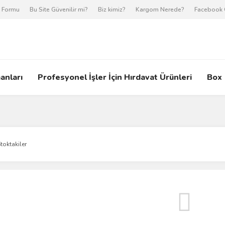
m Formu
Bu Site Güvenilir mi?
Biz kimiz?
Kargom Nerede?
Facebook 
anları
Profesyonel İşler İçin Hırdavat Ürünleri
Box
toktakiler