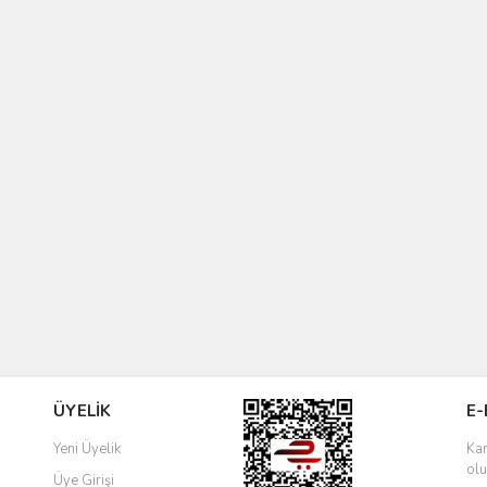
ÜYELİK
E-
Yeni Üyelik
Kam
olu
Üye Girişi