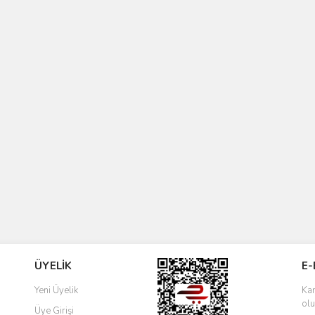
ÜYELİK
E-
Yeni Üyelik
Kam
olu
Üye Girişi