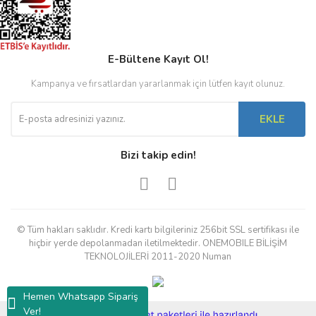
Temizlik Sıvıları ve
Bezleri
Tiner Kapları
E-Bültene Kayıt Ol!
Tornavida Setleri
Kampanya ve fırsatlardan yararlanmak için lütfen kayıt olunuz.
USB Çoklayıcı-
Portlar
EKLE
UV Lambalar
Bizi takip edin!
Yapıştırıcı | Bant
© Tüm hakları saklıdır. Kredi kartı bilgileriniz 256bit SSL sertifikası ile
hiçbir yerde depolanmadan iletilmektedir. ONEMOBILE BİLİŞİM
TEKNOLOJİLERİ 2011-2020 Numan
Hemen Whatsapp Sipariş
Ver!
ile
ideasoft
e-