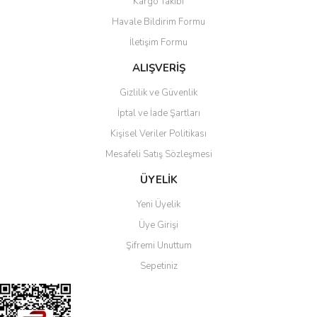
Kargo Takibi
Havale Bildirim Formu
Lazer Çizim /
Entegre | Hizalama
Yazma Makinesi
Kalıpları
İletişim Formu
Nano Cam Jelatin
Havya Uçları
ALIŞVERİŞ
Kesme
Gizlilik ve Güvenlik
Lehim - Pasta -
Termal Kamera
Flux
İptal ve İade Şartları
Kişisel Veriler Politikası
Test Cihazları
Neşter | Jilet | Pena
Mesafeli Satış Sözleşmesi
OCA KAZIMA
Ölçü Aletleri
DRAMERLERİ
ÜYELİK
Power Kablo Ve
Yeni Üyelik
Batarya Şoklama
Cihazları
Üye Girişi
Şifremi Unuttum
Şarjlı Tornavida
Sepetiniz
Short Killer --
PUNTO MAKİNESİ