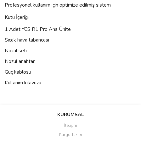
Profesyonel kullanım için optimize edilmiş sistem
Kutu İçeriği
1 Adet YCS R1 Pro Ana Ünite
Sıcak hava tabancası
Nozul seti
Nozul anahtarı
Güç kablosu
Kullanım kılavuzu
Bu ürünün fiyat bilgisi, resim, ürün açıklamalarında ve diğer
konularda yetersiz gördüğünüz noktaları öneri formunu kullanarak
Bu ürüne ilk yorumu siz yapın!
KURUMSAL
tarafımıza iletebilirsiniz.
Görüş ve önerileriniz için teşekkür ederiz.
İletişim
Yorum Yaz
Kargo Takibi
Ürün resmi kalitesiz, bozuk veya görüntülenemiyor.