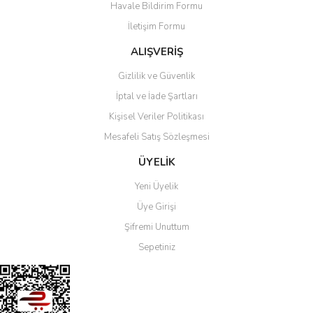
Havale Bildirim Formu
Ürün açıklamasında eksik bilgiler bulunuyor.
İletişim Formu
Ürün bilgilerinde hatalar bulunuyor.
Ürün fiyatı diğer sitelerden daha pahalı.
ALIŞVERİŞ
Bu ürüne benzer farklı alternatifler olmalı.
Gizlilik ve Güvenlik
İptal ve İade Şartları
Kişisel Veriler Politikası
Mesafeli Satış Sözleşmesi
Gönder
ÜYELİK
Yeni Üyelik
Üye Girişi
Şifremi Unuttum
Sepetiniz