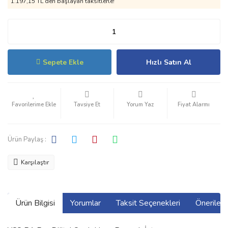
1.197,15 TL den başlayan taksitlerle!
Sepete Ekle
Hızlı Satın Al
Tavsiye Et
Yorum Yaz
Fiyat Alarmı
Ürün Paylaş :
Karşılaştır
Ürün Bilgisi
Yorumlar
Taksit Seçenekleri
Önerilerin