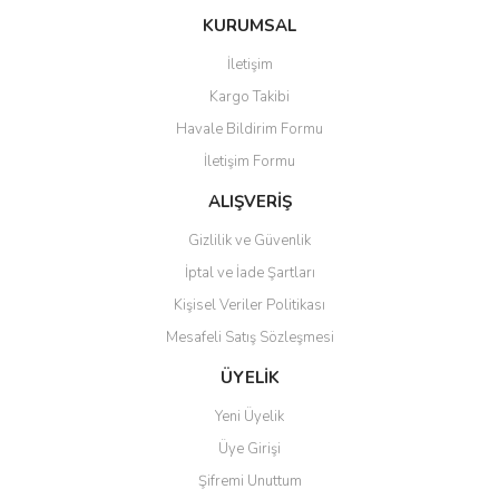
konularda yetersiz gördüğünüz noktaları öneri formunu kullanarak
Bu ürüne ilk yorumu siz yapın!
KURUMSAL
tarafımıza iletebilirsiniz.
Görüş ve önerileriniz için teşekkür ederiz.
İletişim
Yorum Yaz
Kargo Takibi
Ürün resmi kalitesiz, bozuk veya görüntülenemiyor.
Havale Bildirim Formu
Ürün açıklamasında eksik bilgiler bulunuyor.
İletişim Formu
Ürün bilgilerinde hatalar bulunuyor.
Ürün fiyatı diğer sitelerden daha pahalı.
ALIŞVERİŞ
Bu ürüne benzer farklı alternatifler olmalı.
Gizlilik ve Güvenlik
İptal ve İade Şartları
Kişisel Veriler Politikası
Mesafeli Satış Sözleşmesi
Gönder
ÜYELİK
Yeni Üyelik
Üye Girişi
Şifremi Unuttum