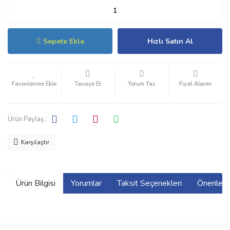
Sepete Ekle
Hızlı Satın Al
Tavsiye Et
Yorum Yaz
Fiyat Alarmı
Ürün Paylaş :
Karşılaştır
Ürün Bilgisi
Yorumlar
Taksit Seçenekleri
Önerilerin
Bu ürünün fiyat bilgisi, resim, ürün açıklamalarında ve diğer