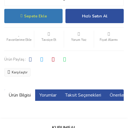
Sepete Ekle
Hızlı Satın Al
Tavsiye Et
Yorum Yaz
Fiyat Alarmı
Ürün Paylaş :
Karşılaştır
Ürün Bilgisi
Yorumlar
Taksit Seçenekleri
Önerilerin
Bu ürünün fiyat bilgisi, resim, ürün açıklamalarında ve diğer
konularda yetersiz gördüğünüz noktaları öneri formunu kullanarak
Bu ürüne ilk yorumu siz yapın!
KURUMSAL
tarafımıza iletebilirsiniz.