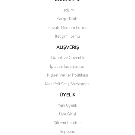
Görüş ve önerileriniz için teşekkür ederiz.
İletişim
Yorum Yaz
Kargo Takibi
Ürün resmi kalitesiz, bozuk veya görüntülenemiyor.
Havale Bildirim Formu
Ürün açıklamasında eksik bilgiler bulunuyor.
İletişim Formu
Ürün bilgilerinde hatalar bulunuyor.
Ürün fiyatı diğer sitelerden daha pahalı.
ALIŞVERİŞ
Bu ürüne benzer farklı alternatifler olmalı.
Gizlilik ve Güvenlik
İptal ve İade Şartları
Kişisel Veriler Politikası
Mesafeli Satış Sözleşmesi
Gönder
ÜYELİK
Yeni Üyelik
Üye Girişi
Şifremi Unuttum
Sepetiniz