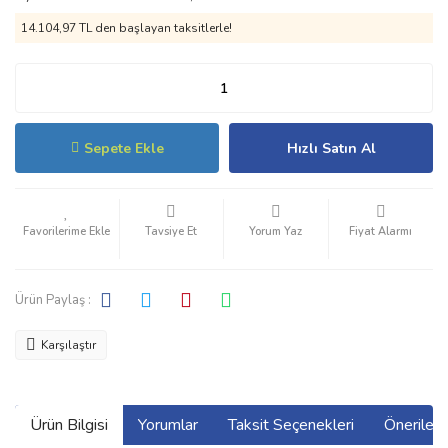
14.104,97 TL den başlayan taksitlerle!
Sepete Ekle
Hızlı Satın Al
Tavsiye Et
Yorum Yaz
Fiyat Alarmı
Ürün Paylaş :
Karşılaştır
Ürün Bilgisi
Yorumlar
Taksit Seçenekleri
Önerilerin