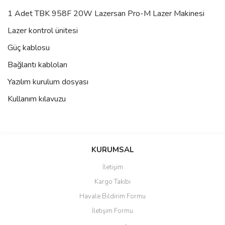
1 Adet TBK 958F 20W Lazersan Pro-M Lazer Makinesi
Lazer kontrol ünitesi
Güç kablosu
Bağlantı kabloları
Yazılım kurulum dosyası
Kullanım kılavuzu
Bu ürünün fiyat bilgisi, resim, ürün açıklamalarında ve diğer
konularda yetersiz gördüğünüz noktaları öneri formunu kullanarak
Bu ürüne ilk yorumu siz yapın!
KURUMSAL
tarafımıza iletebilirsiniz.
Görüş ve önerileriniz için teşekkür ederiz.
İletişim
Yorum Yaz
Kargo Takibi
Ürün resmi kalitesiz, bozuk veya görüntülenemiyor.
Havale Bildirim Formu
Ürün açıklamasında eksik bilgiler bulunuyor.
İletişim Formu
Ürün bilgilerinde hatalar bulunuyor.