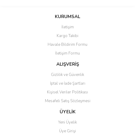
Bu ürünün fiyat bilgisi, resim, ürün açıklamalarında ve diğer
konularda yetersiz gördüğünüz noktaları öneri formunu kullanarak
Bu ürüne ilk yorumu siz yapın!
KURUMSAL
tarafımıza iletebilirsiniz.
Görüş ve önerileriniz için teşekkür ederiz.
İletişim
Yorum Yaz
Kargo Takibi
Ürün resmi kalitesiz, bozuk veya görüntülenemiyor.
Havale Bildirim Formu
Ürün açıklamasında eksik bilgiler bulunuyor.
İletişim Formu
Ürün bilgilerinde hatalar bulunuyor.
Ürün fiyatı diğer sitelerden daha pahalı.
ALIŞVERİŞ
Bu ürüne benzer farklı alternatifler olmalı.
Gizlilik ve Güvenlik
İptal ve İade Şartları
Kişisel Veriler Politikası
Mesafeli Satış Sözleşmesi
Gönder
ÜYELİK
Yeni Üyelik
Üye Girişi