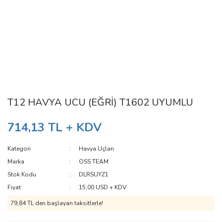
T12 HAVYA UCU (EĞRİ) T1602 UYUMLU
714,13 TL + KDV
Kategori
Havya Uçları
Marka
OSS TEAM
Stok Kodu
DLRSUYZ1
Fiyat
15,00 USD + KDV
79,84 TL den başlayan taksitlerle!