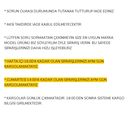
* SORUN OLMASI DURUMUNDA TUTANAK TUTTURUP İADE EDİNİZ.
* AKSİ TAKDİRDE İADE KABUL EDİLMEYECEKTİR.
* LÜTFEN SORU SORMAKTAN ÇEKİNMEYİN SİZE EN UYGUN MARKA
MODEL ÜRÜNÜ BİZ SÖYLEYELİM ÖYLE SİPARİŞ VERİN. BU SAYEDE
SİPARİŞLERİNİZİ DAHA HIZLI İŞLEYEBİLRİZ.
* HAFTA İÇİ 16.00'A KADAR OLAN SİPARİŞLERİNİZİ AYNI GÜN
KARGOLAMAKTAYIZ.
* CUMARTESİ 14:00'A KADAR OLAN SİPARİŞLERİNİZİ AYNI GÜN
KARGOLAMAKTAYIZ.
* KARGOLAR GÜNLÜK ÇIKMAKTADIR. 18:00 DEN SONRA SİSTEME KARGO
BİLGİSİ GİRİLMEKTEDİR.