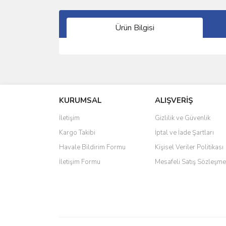
Ürün Bilgisi
Bu ürünün fiyat bilgisi, resim, ürün açıklamalarında 
Görüş ve önerileriniz için teşekkür ederiz.
KURUMSAL
ALIŞVERİŞ
Ürün resmi kalitesiz, bozuk veya görüntülenemiyo
Ürün açıklamasında eksik bilgiler bulunuyor.
İletişim
Gizlilik ve Güvenlik
Ürün bilgilerinde hatalar bulunuyor.
Kargo Takibi
İptal ve İade Şartları
Ürün fiyatı diğer sitelerden daha pahalı.
Havale Bildirim Formu
Kişisel Veriler Politikası
Bu ürüne benzer farklı alternatifler olmalı.
İletişim Formu
Mesafeli Satış Sözleşme