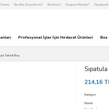
m Formu
Bu Site Güvenilir mi?
Biz kimiz?
Kargom Nerede?
Facebook 
anları
Profesyonel İşler İçin Hırdavat Ürünleri
Box
ula Tablet Boy
Sıpatula
214,16 T
Kategori
Marka