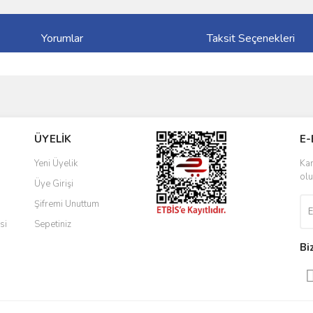
Yorumlar
Taksit Seçenekleri
ve diğer konularda yetersiz gördüğünüz noktaları öneri formunu kullanarak taraf
Bu ürüne ilk yorumu siz yapın!
ÜYELİK
E-
r.
Yorum Yaz
Yeni Üyelik
Kam
olu
Üye Girişi
Şifremi Unuttum
si
Sepetiniz
Bi
Gönder