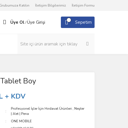
Grubumuza Katılın
İletişim Bilgilerimiz
İletişim Formu
Üye Ol
Üye Girişi
Sepetim
/
 Tablet Boy
L + KDV
Profesyonel İşler İçin Hırdavat Ürünleri
,
Neşter
| Jilet | Pena
ONE MOBILE