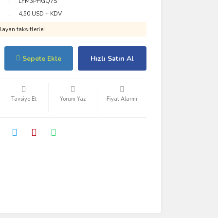
LFM3PHGQ7S
4,50 USD + KDV
ayan taksitlerle!
Sepete Ekle
Hızlı Satın Al
Tavsiye Et
Yorum Yaz
Fiyat Alarmı