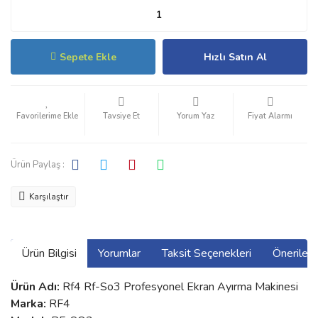
Sepete Ekle
Hızlı Satın Al
Tavsiye Et
Yorum Yaz
Fiyat Alarmı
Ürün Paylaş :
Karşılaştır
Ürün Bilgisi
Yorumlar
Taksit Seçenekleri
Önerilerin
Ürün Adı:
Rf4 Rf-So3 Profesyonel Ekran Ayırma Makinesi
Marka:
RF4