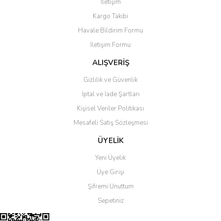
İletişim
Yorum Yaz
Kargo Takibi
Ürün resmi kalitesiz, bozuk veya görüntülenemiyor.
Havale Bildirim Formu
Ürün açıklamasında eksik bilgiler bulunuyor.
İletişim Formu
Ürün bilgilerinde hatalar bulunuyor.
Ürün fiyatı diğer sitelerden daha pahalı.
ALIŞVERİŞ
Bu ürüne benzer farklı alternatifler olmalı.
Gizlilik ve Güvenlik
İptal ve İade Şartları
Kişisel Veriler Politikası
Mesafeli Satış Sözleşmesi
Gönder
ÜYELİK
Yeni Üyelik
Üye Girişi
Şifremi Unuttum
Sepetiniz