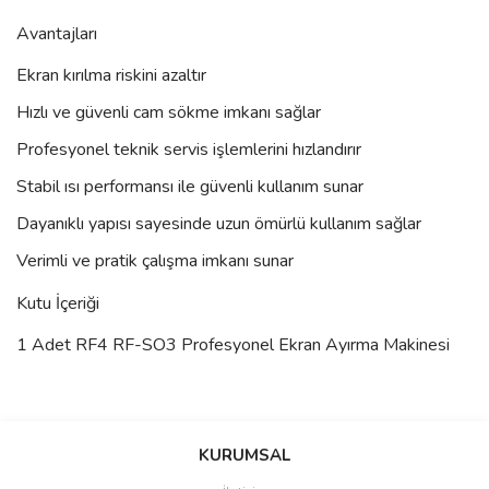
Avantajları
Ekran kırılma riskini azaltır
Hızlı ve güvenli cam sökme imkanı sağlar
Profesyonel teknik servis işlemlerini hızlandırır
Stabil ısı performansı ile güvenli kullanım sunar
Dayanıklı yapısı sayesinde uzun ömürlü kullanım sağlar
Verimli ve pratik çalışma imkanı sunar
Kutu İçeriği
1 Adet RF4 RF-SO3 Profesyonel Ekran Ayırma Makinesi
Bu ürünün fiyat bilgisi, resim, ürün açıklamalarında ve diğer
konularda yetersiz gördüğünüz noktaları öneri formunu kullanarak
Bu ürüne ilk yorumu siz yapın!
KURUMSAL
tarafımıza iletebilirsiniz.
Görüş ve önerileriniz için teşekkür ederiz.