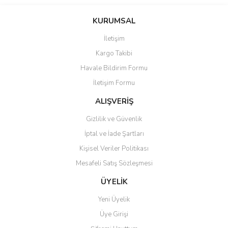
Bu ürünün fiyat bilgisi, resim, ürün açıklamalarında ve diğer
konularda yetersiz gördüğünüz noktaları öneri formunu kullanarak
Bu ürüne ilk yorumu siz yapın!
KURUMSAL
tarafımıza iletebilirsiniz.
Görüş ve önerileriniz için teşekkür ederiz.
İletişim
Yorum Yaz
Kargo Takibi
Ürün resmi kalitesiz, bozuk veya görüntülenemiyor.
Havale Bildirim Formu
Ürün açıklamasında eksik bilgiler bulunuyor.
İletişim Formu
Ürün bilgilerinde hatalar bulunuyor.
Ürün fiyatı diğer sitelerden daha pahalı.
ALIŞVERİŞ
Bu ürüne benzer farklı alternatifler olmalı.
Gizlilik ve Güvenlik
İptal ve İade Şartları
Kişisel Veriler Politikası
Mesafeli Satış Sözleşmesi
Gönder
ÜYELİK
Yeni Üyelik
Üye Girişi