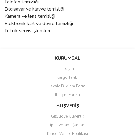
Telefon temizliği
Bilgisayar ve klavye temizliği
Kamera ve lens temizliği
Elektronik kart ve devre temizliği
Teknik servis işlemleri
Bu ürünün fiyat bilgisi, resim, ürün açıklamalarında ve diğer
konularda yetersiz gördüğünüz noktaları öneri formunu kullanarak
Bu ürüne ilk yorumu siz yapın!
KURUMSAL
tarafımıza iletebilirsiniz.
Görüş ve önerileriniz için teşekkür ederiz.
İletişim
Yorum Yaz
Kargo Takibi
Ürün resmi kalitesiz, bozuk veya görüntülenemiyor.
Havale Bildirim Formu
Ürün açıklamasında eksik bilgiler bulunuyor.
İletişim Formu
Ürün bilgilerinde hatalar bulunuyor.
Ürün fiyatı diğer sitelerden daha pahalı.
ALIŞVERİŞ
Bu ürüne benzer farklı alternatifler olmalı.
Gizlilik ve Güvenlik
İptal ve İade Şartları
Kişisel Veriler Politikası