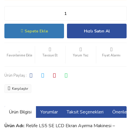
Sepete Ekle
Hızlı Satın Al
Tavsiye Et
Yorum Yaz
Fiyat Alarmı
Ürün Paylaş :
Karşılaştır
Ürün Bilgisi
Yorumlar
Taksit Seçenekleri
Önerilerin
Ürün Adı:
Relife LS5 SE LCD Ekran Ayırma Makinesi –