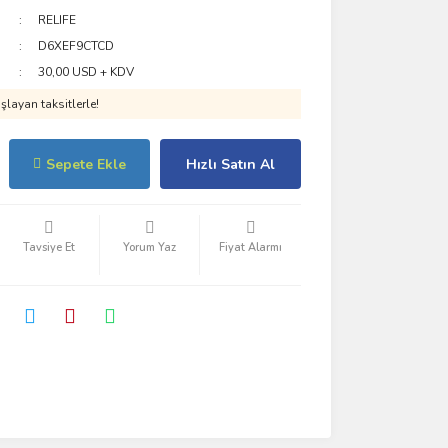
RELIFE
D6XEF9CTCD
30,00 USD + KDV
layan taksitlerle!
Sepete Ekle
Hızlı Satın Al
Tavsiye Et
Yorum Yaz
Fiyat Alarmı