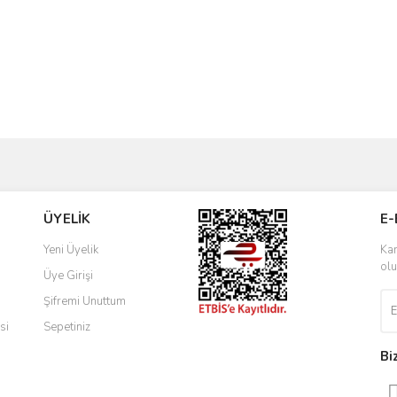
ve diğer konularda yetersiz gördüğünüz noktaları öneri formunu kullanarak taraf
Bu ürüne ilk yorumu siz yapın!
ÜYELİK
E-
r.
Yorum Yaz
Yeni Üyelik
Kam
olu
Üye Girişi
Şifremi Unuttum
si
Sepetiniz
Bi