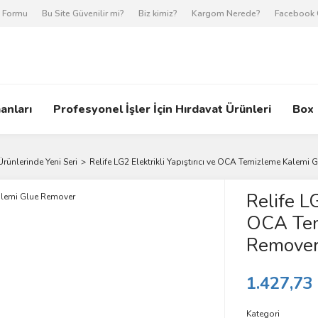
m Formu
Bu Site Güvenilir mi?
Biz kimiz?
Kargom Nerede?
Facebook 
anları
Profesyonel İşler İçin Hırdavat Ürünleri
Box
Ürünlerinde Yeni Seri
Relife LG2 Elektrikli Yapıştırıcı ve OCA Temizleme Kalemi
Relife LG
OCA Tem
Remove
1.427,73
Kategori