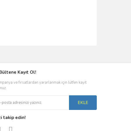
ımıza iletebilirsiniz.
Bültene Kayıt Ol!
panya ve fırsatlardan yararlanmak için lütfen kayıt
nuz.
EKLE
zi takip edin!