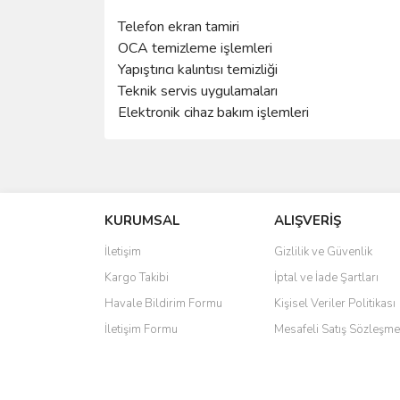
Telefon ekran tamiri
OCA temizleme işlemleri
Yapıştırıcı kalıntısı temizliği
Teknik servis uygulamaları
Elektronik cihaz bakım işlemleri
Bu ürünün fiyat bilgisi, resim, ürün açıklamalarında 
Görüş ve önerileriniz için teşekkür ederiz.
KURUMSAL
ALIŞVERİŞ
Ürün resmi kalitesiz, bozuk veya görüntülenemiyo
Ürün açıklamasında eksik bilgiler bulunuyor.
İletişim
Gizlilik ve Güvenlik
Ürün bilgilerinde hatalar bulunuyor.
Kargo Takibi
İptal ve İade Şartları
Ürün fiyatı diğer sitelerden daha pahalı.
Havale Bildirim Formu
Kişisel Veriler Politikası
Bu ürüne benzer farklı alternatifler olmalı.
İletişim Formu
Mesafeli Satış Sözleşme