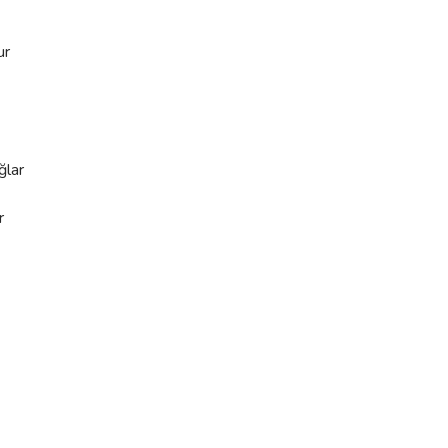
ur
ğlar
r