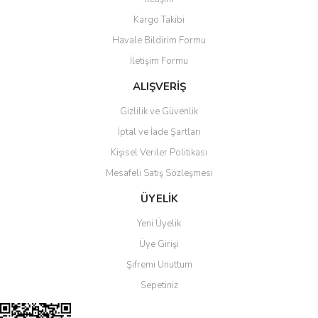
Yorum Yaz
Kargo Takibi
Ürün resmi kalitesiz, bozuk veya görüntülenemiyor.
Havale Bildirim Formu
Ürün açıklamasında eksik bilgiler bulunuyor.
İletişim Formu
Ürün bilgilerinde hatalar bulunuyor.
Ürün fiyatı diğer sitelerden daha pahalı.
ALIŞVERİŞ
Bu ürüne benzer farklı alternatifler olmalı.
Gizlilik ve Güvenlik
İptal ve İade Şartları
Kişisel Veriler Politikası
Mesafeli Satış Sözleşmesi
Gönder
ÜYELİK
Yeni Üyelik
Üye Girişi
Şifremi Unuttum
Sepetiniz