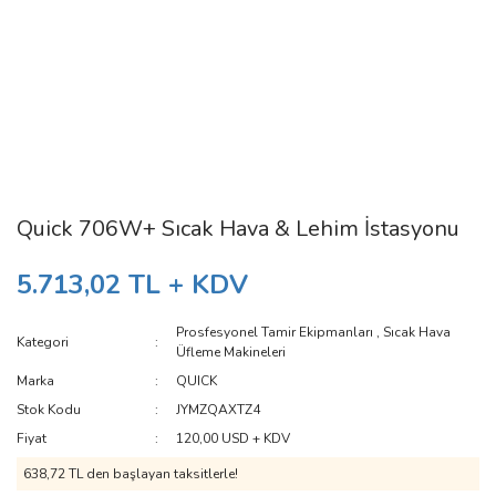
Quick 706W+ Sıcak Hava & Lehim İstasyonu
5.713,02 TL + KDV
Prosfesyonel Tamir Ekipmanları
,
Sıcak Hava
Kategori
Üfleme Makineleri
Marka
QUICK
Stok Kodu
JYMZQAXTZ4
Fiyat
120,00 USD + KDV
638,72 TL den başlayan taksitlerle!