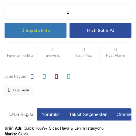
Sepete Ekle
Hızlı Satın Al
Tavsiye Et
Yorum Yaz
Fiyat Alarmı
Ürün Paylaş :
Karşılaştır
Ürün Bilgisi
Yorumlar
Taksit Seçenekleri
Önerilerin
Ürün Adı:
Quick 706W+ Sıcak Hava & Lehim İstasyonu
Marka:
Quick