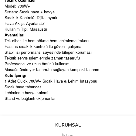
Teknik Özellikler
Model: 706W+
Sistem: Sıcak hava + havya
Sıcaklık Kontrolü: Dijital ayarlı
Hava Akışı: Ayarlanabilir
Kullanım Tipi: Masaüstü
Avantajları
Tek cihaz ile hem sökme hem lehimleme imkanı
Hassas sıcaklık kontrolü ile güvenli çalışma
Stabil ısı performansı sayesinde bileşen koruması
Teknik servis işlemlerinde zaman tasarrufu
Profesyonel ve uzun ömürlü kullanım
Masaüstünde yer tasarrufu sağlayan kompakt tasarım
Kutu İçeriği
1 Adet Quick 706W+ Sıcak Hava & Lehim İstasyonu
Sıcak hava tabancası
Lehimleme havya kalemi
Stand ve bağlantı ekipmanları
Bu ürünün fiyat bilgisi, resim, ürün açıklamalarında ve diğer
konularda yetersiz gördüğünüz noktaları öneri formunu kullanarak
Bu ürüne ilk yorumu siz yapın!
KURUMSAL
tarafımıza iletebilirsiniz.
Görüş ve önerileriniz için teşekkür ederiz.
İletişim