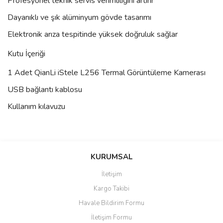
Profesyonel teknik servis verimliliğini artırır
Dayanıklı ve şık alüminyum gövde tasarımı
Elektronik arıza tespitinde yüksek doğruluk sağlar
Kutu İçeriği
1 Adet QianLi iStele L256 Termal Görüntüleme Kamerası
USB bağlantı kablosu
Kullanım kılavuzu
Bu ürünün fiyat bilgisi, resim, ürün açıklamalarında ve diğer
konularda yetersiz gördüğünüz noktaları öneri formunu kullanarak
Bu ürüne ilk yorumu siz yapın!
KURUMSAL
tarafımıza iletebilirsiniz.
Görüş ve önerileriniz için teşekkür ederiz.
İletişim
Yorum Yaz
Kargo Takibi
Ürün resmi kalitesiz, bozuk veya görüntülenemiyor.
Havale Bildirim Formu
Ürün açıklamasında eksik bilgiler bulunuyor.
İletişim Formu
Ürün bilgilerinde hatalar bulunuyor.