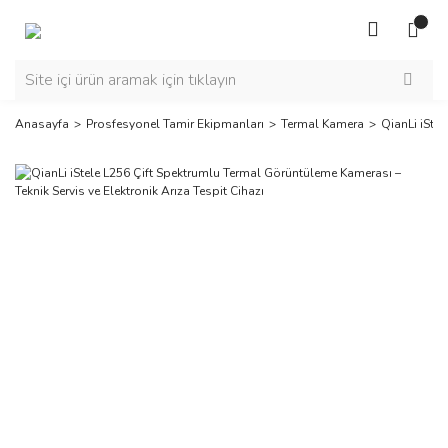
Anasayfa
Prosfesyonel Tamir Ekipmanları
Termal Kamera
QianLi iStel