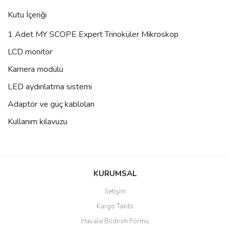
Kutu İçeriği
1 Adet MY SCOPE Expert Trinoküler Mikroskop
LCD monitör
Kamera modülü
LED aydınlatma sistemi
Adaptör ve güç kabloları
Kullanım kılavuzu
Bu ürünün fiyat bilgisi, resim, ürün açıklamalarında ve diğer
konularda yetersiz gördüğünüz noktaları öneri formunu kullanarak
Bu ürüne ilk yorumu siz yapın!
KURUMSAL
tarafımıza iletebilirsiniz.
Görüş ve önerileriniz için teşekkür ederiz.
İletişim
Yorum Yaz
Kargo Takibi
Ürün resmi kalitesiz, bozuk veya görüntülenemiyor.
Havale Bildirim Formu
Ürün açıklamasında eksik bilgiler bulunuyor.