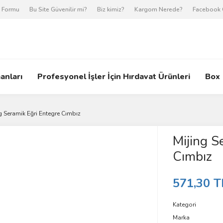
m Formu
Bu Site Güvenilir mi?
Biz kimiz?
Kargom Nerede?
Facebook 
anları
Profesyonel İşler İçin Hırdavat Ürünleri
Box
g Seramik Eğri Entegre Cımbız
Mijing S
Cımbız
571,30 T
Kategori
Marka