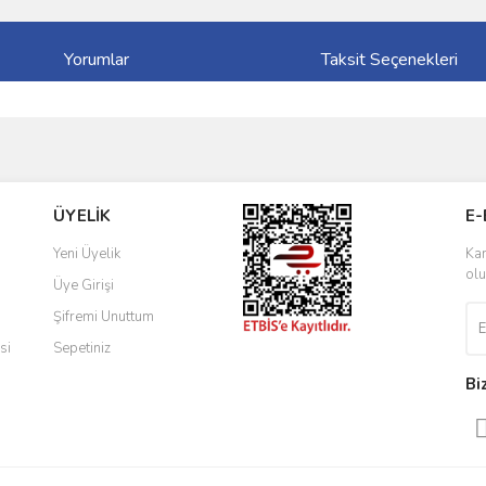
Yorumlar
Taksit Seçenekleri
ve diğer konularda yetersiz gördüğünüz noktaları öneri formunu kullanarak taraf
Bu ürüne ilk yorumu siz yapın!
ÜYELİK
E-
r.
Yorum Yaz
Yeni Üyelik
Kam
olu
Üye Girişi
Şifremi Unuttum
si
Sepetiniz
Bi
Gönder