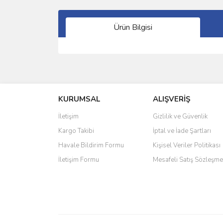
Ürün Bilgisi
Bu ürünün fiyat bilgisi, resim, ürün açıklamalarında 
Görüş ve önerileriniz için teşekkür ederiz.
KURUMSAL
ALIŞVERİŞ
Ürün resmi kalitesiz, bozuk veya görüntülenemiyo
Ürün açıklamasında eksik bilgiler bulunuyor.
İletişim
Gizlilik ve Güvenlik
Ürün bilgilerinde hatalar bulunuyor.
Kargo Takibi
İptal ve İade Şartları
Ürün fiyatı diğer sitelerden daha pahalı.
Havale Bildirim Formu
Kişisel Veriler Politikası
Bu ürüne benzer farklı alternatifler olmalı.
İletişim Formu
Mesafeli Satış Sözleşme