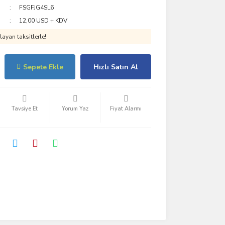
FSGFJG4SL6
12,00 USD + KDV
ayan taksitlerle!
Sepete Ekle
Hızlı Satın Al
Tavsiye Et
Yorum Yaz
Fiyat Alarmı