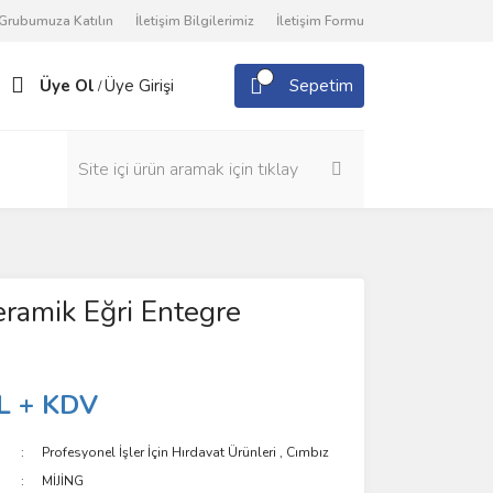
Grubumuza Katılın
İletişim Bilgilerimiz
İletişim Formu
Üye Ol
Üye Girişi
Sepetim
/
eramik Eğri Entegre
L + KDV
Profesyonel İşler İçin Hırdavat Ürünleri
,
Cımbız
MİJİNG