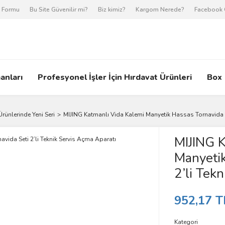
m Formu
Bu Site Güvenilir mi?
Biz kimiz?
Kargom Nerede?
Facebook 
anları
Profesyonel İşler İçin Hırdavat Ürünleri
Box
Ürünlerinde Yeni Seri
MIJING Katmanlı Vida Kalemi Manyetik Hassas Tornavida Se
MIJING K
Manyetik
2’li Tek
952,17 T
Kategori