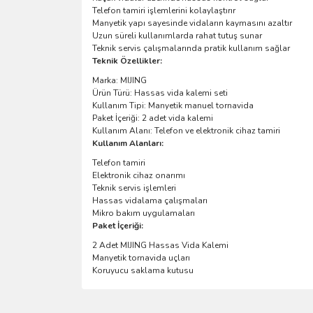
Telefon tamiri işlemlerini kolaylaştırır
Manyetik yapı sayesinde vidaların kaymasını azaltır
Uzun süreli kullanımlarda rahat tutuş sunar
Teknik servis çalışmalarında pratik kullanım sağlar
Teknik Özellikler:
Marka: MIJING
Ürün Türü: Hassas vida kalemi seti
Kullanım Tipi: Manyetik manuel tornavida
Paket İçeriği: 2 adet vida kalemi
Kullanım Alanı: Telefon ve elektronik cihaz tamiri
Kullanım Alanları:
Telefon tamiri
Elektronik cihaz onarımı
Teknik servis işlemleri
Hassas vidalama çalışmaları
Mikro bakım uygulamaları
Paket İçeriği:
2 Adet MIJING Hassas Vida Kalemi
Manyetik tornavida uçları
Koruyucu saklama kutusu
Bu ürünün fiyat bilgisi, resim, ürün açıklamalarında 