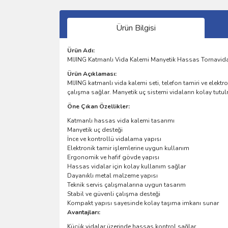
Ürün Bilgisi
Ürün Adı:
MIJING Katmanlı Vida Kalemi Manyetik Hassas Tornavida S
Ürün Açıklaması:
MIJING katmanlı vida kalemi seti, telefon tamiri ve elektro
çalışma sağlar. Manyetik uç sistemi vidaların kolay tut
Öne Çıkan Özellikler:
Katmanlı hassas vida kalemi tasarımı
Manyetik uç desteği
İnce ve kontrollü vidalama yapısı
Elektronik tamir işlemlerine uygun kullanım
Ergonomik ve hafif gövde yapısı
Hassas vidalar için kolay kullanım sağlar
Dayanıklı metal malzeme yapısı
Teknik servis çalışmalarına uygun tasarım
Stabil ve güvenli çalışma desteği
Kompakt yapısı sayesinde kolay taşıma imkanı sunar
Avantajları:
Küçük vidalar üzerinde hassas kontrol sağlar