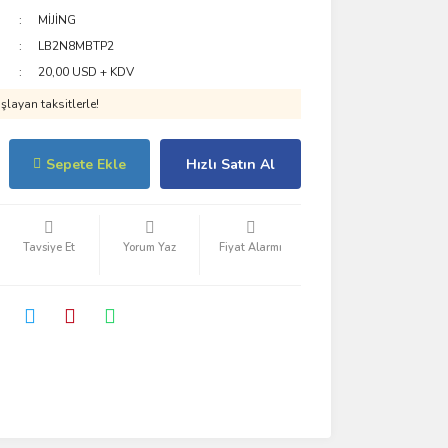
MİJİNG
LB2N8MBTP2
20,00 USD + KDV
layan taksitlerle!
Sepete Ekle
Hızlı Satın Al
Tavsiye Et
Yorum Yaz
Fiyat Alarmı