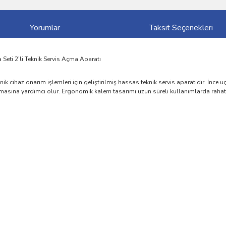
Yorumlar
Taksit Seçenekleri
eti 2’li Teknik Servis Açma Aparatı
nik cihaz onarım işlemleri için geliştirilmiş hassas teknik servis aparatıdır. İnce
ulmasına yardımcı olur. Ergonomik kalem tasarımı uzun süreli kullanımlarda raha