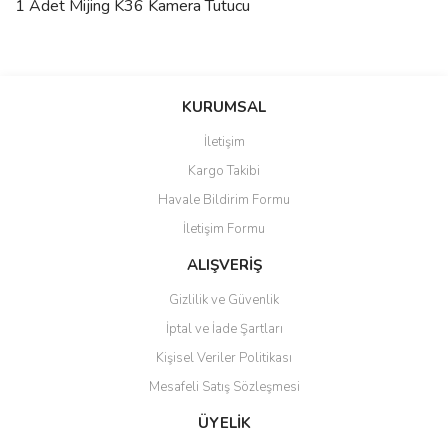
1 Adet Mijing K36 Kamera Tutucu
Bu ürünün fiyat bilgisi, resim, ürün açıklamalarında ve diğer
konularda yetersiz gördüğünüz noktaları öneri formunu kullanarak
Bu ürüne ilk yorumu siz yapın!
KURUMSAL
tarafımıza iletebilirsiniz.
Görüş ve önerileriniz için teşekkür ederiz.
İletişim
Yorum Yaz
Kargo Takibi
Ürün resmi kalitesiz, bozuk veya görüntülenemiyor.
Havale Bildirim Formu
Ürün açıklamasında eksik bilgiler bulunuyor.
İletişim Formu
Ürün bilgilerinde hatalar bulunuyor.
Ürün fiyatı diğer sitelerden daha pahalı.
ALIŞVERİŞ
Bu ürüne benzer farklı alternatifler olmalı.
Gizlilik ve Güvenlik
İptal ve İade Şartları
Kişisel Veriler Politikası
Mesafeli Satış Sözleşmesi
Gönder
ÜYELİK