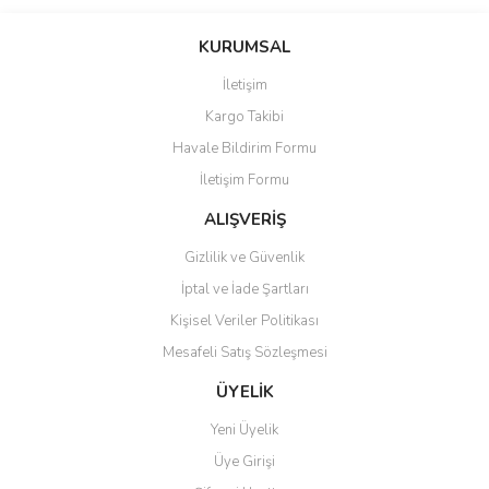
Bu ürünün fiyat bilgisi, resim, ürün açıklamalarında ve diğer
konularda yetersiz gördüğünüz noktaları öneri formunu kullanarak
Bu ürüne ilk yorumu siz yapın!
KURUMSAL
tarafımıza iletebilirsiniz.
Görüş ve önerileriniz için teşekkür ederiz.
İletişim
Yorum Yaz
Kargo Takibi
Ürün resmi kalitesiz, bozuk veya görüntülenemiyor.
Havale Bildirim Formu
Ürün açıklamasında eksik bilgiler bulunuyor.
İletişim Formu
Ürün bilgilerinde hatalar bulunuyor.
Ürün fiyatı diğer sitelerden daha pahalı.
ALIŞVERİŞ
Bu ürüne benzer farklı alternatifler olmalı.
Gizlilik ve Güvenlik
İptal ve İade Şartları
Kişisel Veriler Politikası
Mesafeli Satış Sözleşmesi
Gönder
ÜYELİK
Yeni Üyelik
Üye Girişi