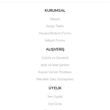
Bu ürünün fiyat bilgisi, resim, ürün açıklamalarında ve diğer
konularda yetersiz gördüğünüz noktaları öneri formunu kullanarak
Bu ürüne ilk yorumu siz yapın!
KURUMSAL
tarafımıza iletebilirsiniz.
Görüş ve önerileriniz için teşekkür ederiz.
İletişim
Yorum Yaz
Kargo Takibi
Ürün resmi kalitesiz, bozuk veya görüntülenemiyor.
Havale Bildirim Formu
Ürün açıklamasında eksik bilgiler bulunuyor.
İletişim Formu
Ürün bilgilerinde hatalar bulunuyor.
Ürün fiyatı diğer sitelerden daha pahalı.
ALIŞVERİŞ
Bu ürüne benzer farklı alternatifler olmalı.
Gizlilik ve Güvenlik
İptal ve İade Şartları
Kişisel Veriler Politikası
Mesafeli Satış Sözleşmesi
Gönder
ÜYELİK
Yeni Üyelik
Üye Girişi