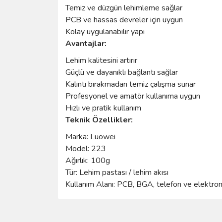
Temiz ve düzgün lehimleme sağlar
PCB ve hassas devreler için uygun
Kolay uygulanabilir yapı
Avantajlar:
Lehim kalitesini artırır
Güçlü ve dayanıklı bağlantı sağlar
Kalıntı bırakmadan temiz çalışma sunar
Profesyonel ve amatör kullanıma uygun
Hızlı ve pratik kullanım
Teknik Özellikler:
Marka: Luowei
Model: 223
Ağırlık: 100g
Tür: Lehim pastası / lehim akısı
Kullanım Alanı: PCB, BGA, telefon ve elektron
Bu ürünün fiyat bilgisi, resim, ürün açıklamalarında 
Görüş ve önerileriniz için teşekkür ederiz.