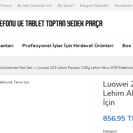
m Formu
Bu Site Güvenilir mi?
Biz kimiz?
Kargom Nerede?
Facebook 
anları
Profesyonel İşler İçin Hırdavat Ürünleri
Box
Ürünlerinde Yeni Seri
Luowei 223 Lehim Pastası 100g Lehim Akısı PCB Elektronik
Luowei 
Lehim Ak
İçin
856,95 T
Kategori