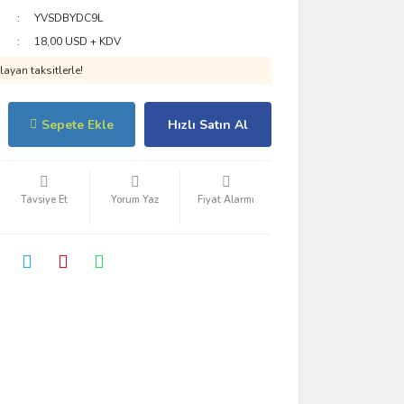
YVSDBYDC9L
18,00 USD + KDV
ayan taksitlerle!
Sepete Ekle
Hızlı Satın Al
Tavsiye Et
Yorum Yaz
Fiyat Alarmı