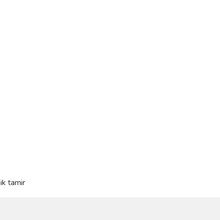
ik tamir
ve diğer konularda yetersiz gördüğünüz noktaları öneri formunu kullanarak taraf