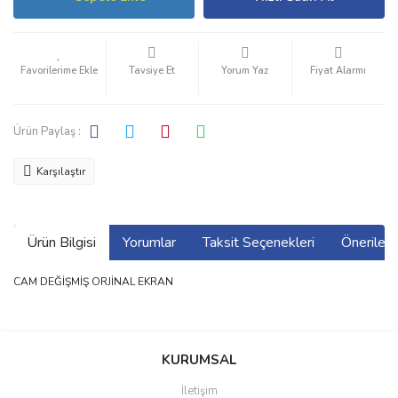
Tavsiye Et
Yorum Yaz
Fiyat Alarmı
Ürün Paylaş :
Karşılaştır
Ürün Bilgisi
Yorumlar
Taksit Seçenekleri
Önerilerin
CAM DEĞİŞMİŞ ORJİNAL EKRAN
Bu ürünün fiyat bilgisi, resim, ürün açıklamalarında ve diğer
konularda yetersiz gördüğünüz noktaları öneri formunu kullanarak
Bu ürüne ilk yorumu siz yapın!
KURUMSAL
tarafımıza iletebilirsiniz.
Görüş ve önerileriniz için teşekkür ederiz.
İletişim