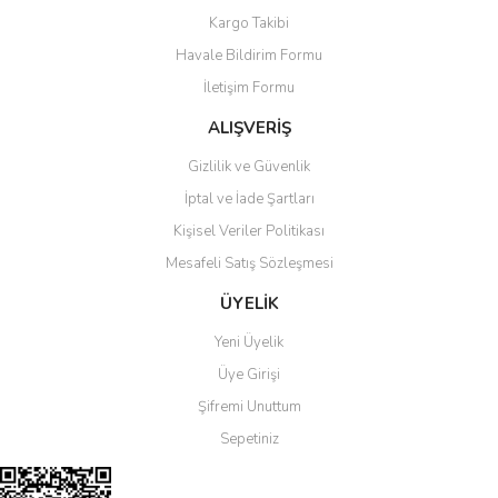
Yorum Yaz
Kargo Takibi
Ürün resmi kalitesiz, bozuk veya görüntülenemiyor.
Havale Bildirim Formu
Ürün açıklamasında eksik bilgiler bulunuyor.
İletişim Formu
Ürün bilgilerinde hatalar bulunuyor.
Ürün fiyatı diğer sitelerden daha pahalı.
ALIŞVERİŞ
Bu ürüne benzer farklı alternatifler olmalı.
Gizlilik ve Güvenlik
İptal ve İade Şartları
Kişisel Veriler Politikası
Mesafeli Satış Sözleşmesi
Gönder
ÜYELİK
Yeni Üyelik
Üye Girişi
Şifremi Unuttum
Sepetiniz