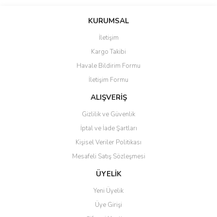
Bu ürünün fiyat bilgisi, resim, ürün açıklamalarında ve diğer
konularda yetersiz gördüğünüz noktaları öneri formunu kullanarak
Bu ürüne ilk yorumu siz yapın!
KURUMSAL
tarafımıza iletebilirsiniz.
Görüş ve önerileriniz için teşekkür ederiz.
İletişim
Yorum Yaz
Kargo Takibi
Ürün resmi kalitesiz, bozuk veya görüntülenemiyor.
Havale Bildirim Formu
Ürün açıklamasında eksik bilgiler bulunuyor.
İletişim Formu
Ürün bilgilerinde hatalar bulunuyor.
Ürün fiyatı diğer sitelerden daha pahalı.
ALIŞVERİŞ
Bu ürüne benzer farklı alternatifler olmalı.
Gizlilik ve Güvenlik
İptal ve İade Şartları
Kişisel Veriler Politikası
Mesafeli Satış Sözleşmesi
Gönder
ÜYELİK
Yeni Üyelik
Üye Girişi