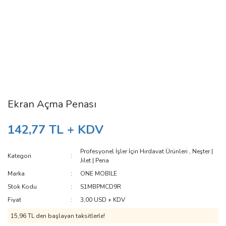
Ekran Açma Penası
142,77 TL + KDV
Profesyonel İşler İçin Hırdavat Ürünleri
,
Neşter |
Kategori
Jilet | Pena
Marka
ONE MOBILE
Stok Kodu
S1MBPMCD9R
Fiyat
3,00 USD + KDV
15,96 TL den başlayan taksitlerle!