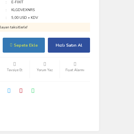
E-FIXIT
KLGDVEXNRS
5,00 USD + KDV
ayan taksitlerle!
Sepete Ekle
Hızlı Satın Al
Tavsiye Et
Yorum Yaz
Fiyat Alarmı