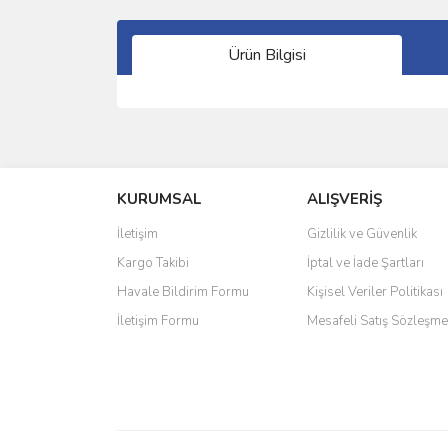
Ürün Bilgisi
Bu ürünün fiyat bilgisi, resim, ürün açıklamalarında 
Görüş ve önerileriniz için teşekkür ederiz.
KURUMSAL
ALIŞVERİŞ
Ürün resmi kalitesiz, bozuk veya görüntülenemiyo
Ürün açıklamasında eksik bilgiler bulunuyor.
İletişim
Gizlilik ve Güvenlik
Ürün bilgilerinde hatalar bulunuyor.
Kargo Takibi
İptal ve İade Şartları
Ürün fiyatı diğer sitelerden daha pahalı.
Havale Bildirim Formu
Kişisel Veriler Politikası
Bu ürüne benzer farklı alternatifler olmalı.
İletişim Formu
Mesafeli Satış Sözleşme