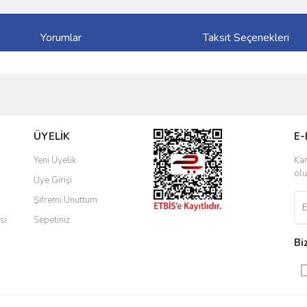
Yorumlar
Taksit Seçenekleri
ve diğer konularda yetersiz gördüğünüz noktaları öneri formunu kullanarak taraf
Bu ürüne ilk yorumu siz yapın!
ÜYELİK
E-
r.
Yorum Yaz
Yeni Üyelik
Kam
olu
Üye Girişi
Şifremi Unuttum
si
Sepetiniz
Bi
Gönder