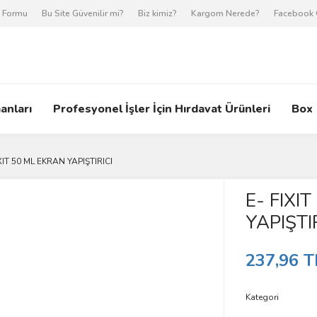
m Formu
Bu Site Güvenilir mi?
Biz kimiz?
Kargom Nerede?
Facebook 
anları
Profesyonel İşler İçin Hırdavat Ürünleri
Box
XIT 50 ML EKRAN YAPIŞTIRICI
E- FIXI
YAPIŞTI
237,96 T
Kategori