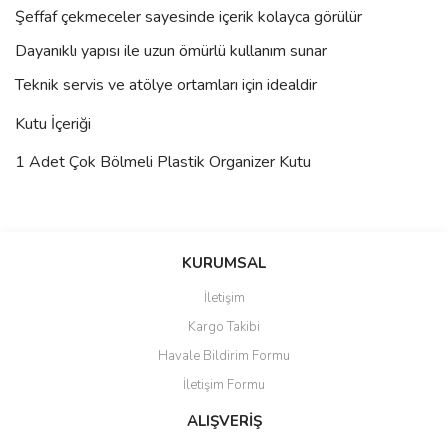
Şeffaf çekmeceler sayesinde içerik kolayca görülür
Dayanıklı yapısı ile uzun ömürlü kullanım sunar
Teknik servis ve atölye ortamları için idealdir
Kutu İçeriği
1 Adet Çok Bölmeli Plastik Organizer Kutu
Bu ürünün fiyat bilgisi, resim, ürün açıklamalarında ve diğer
konularda yetersiz gördüğünüz noktaları öneri formunu kullanarak
Bu ürüne ilk yorumu siz yapın!
KURUMSAL
tarafımıza iletebilirsiniz.
Görüş ve önerileriniz için teşekkür ederiz.
İletişim
Yorum Yaz
Kargo Takibi
Ürün resmi kalitesiz, bozuk veya görüntülenemiyor.
Havale Bildirim Formu
Ürün açıklamasında eksik bilgiler bulunuyor.
İletişim Formu
Ürün bilgilerinde hatalar bulunuyor.
Ürün fiyatı diğer sitelerden daha pahalı.
ALIŞVERİŞ
Bu ürüne benzer farklı alternatifler olmalı.