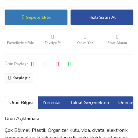
Sepete Ekle
Hızlı Satın Al
Tavsiye Et
Yorum Yaz
Fiyat Alarmı
Ürün Paylaş :
Karşılaştır
Ürün Bilgisi
Yorumlar
Taksit Seçenekleri
Önerilerin
Ürün Açıklaması
Çok Bölmeli Plastik Organizer Kutu, vida, civata, elektronik
komponent ve küçük parçaların düzenli şekilde saklanması