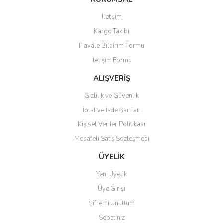
Görüş ve önerileriniz için teşekkür ederiz.
İletişim
Yorum Yaz
Kargo Takibi
Ürün resmi kalitesiz, bozuk veya görüntülenemiyor.
Havale Bildirim Formu
Ürün açıklamasında eksik bilgiler bulunuyor.
İletişim Formu
Ürün bilgilerinde hatalar bulunuyor.
Ürün fiyatı diğer sitelerden daha pahalı.
ALIŞVERİŞ
Bu ürüne benzer farklı alternatifler olmalı.
Gizlilik ve Güvenlik
İptal ve İade Şartları
Kişisel Veriler Politikası
Mesafeli Satış Sözleşmesi
Gönder
ÜYELİK
Yeni Üyelik
Üye Girişi
Şifremi Unuttum
Sepetiniz