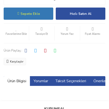
Sepete Ekle
Hızlı Satın Al
Tavsiye Et
Yorum Yaz
Fiyat Alarmı
Ürün Paylaş :
Karşılaştır
Ürün Bilgisi
Yorumlar
Taksit Seçenekleri
Önerilerin
Bu ürünün fiyat bilgisi, resim, ürün açıklamalarında ve diğer
konularda yetersiz gördüğünüz noktaları öneri formunu kullanarak
Bu ürüne ilk yorumu siz yapın!
KURUMSAL
tarafımıza iletebilirsiniz.