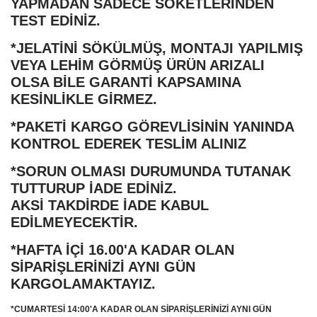
YAPMADAN SADECE SOKETLERİNDEN
TEST EDİNİZ.
*JELATİNİ SÖKÜLMÜŞ, MONTAJI YAPILMIŞ
VEYA LEHİM GÖRMÜŞ ÜRÜN ARIZALI
OLSA BİLE GARANTİ KAPSAMINA
KESİNLİKLE GİRMEZ.
*PAKETİ KARGO GÖREVLİSİNİN YANINDA
KONTROL EDEREK TESLİM ALINIZ
*SORUN OLMASI DURUMUNDA TUTANAK
TUTTURUP İADE EDİNİZ.
AKSİ TAKDİRDE İADE KABUL
EDİLMEYECEKTİR.
*HAFTA İÇİ 16.00'A KADAR OLAN
SİPARİŞLERİNİZİ AYNI GÜN
KARGOLAMAKTAYIZ.
*CUMARTESİ 14:00'A KADAR OLAN SİPARİŞLERİNİZİ AYNI GÜN