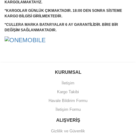
KARGOLAMAKTAYIZ.
*KARGOLAR GÜNLÜK ÇIKMAKTADIR. 18:00 DEN SONRA SİSTEME
KARGO BİLGİSİ GİRİLMEKTEDİR.
*CULLERA MARKA BATARYALAR 6 AY GARANTİLİDİR. BİRE BİR
DEĞİŞİM SAĞLANMAKTADIR.
Bu ürünün fiyat bilgisi, resim, ürün açıklamalarında ve diğer
konularda yetersiz gördüğünüz noktaları öneri formunu kullanarak
Bu ürüne ilk yorumu siz yapın!
KURUMSAL
tarafımıza iletebilirsiniz.
Görüş ve önerileriniz için teşekkür ederiz.
İletişim
Yorum Yaz
Kargo Takibi
Ürün resmi kalitesiz, bozuk veya görüntülenemiyor.
Havale Bildirim Formu
Ürün açıklamasında eksik bilgiler bulunuyor.
İletişim Formu
Ürün bilgilerinde hatalar bulunuyor.
Ürün fiyatı diğer sitelerden daha pahalı.
ALIŞVERİŞ
Bu ürüne benzer farklı alternatifler olmalı.
Gizlilik ve Güvenlik