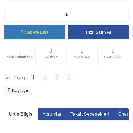
Sepete Ekle
Hızlı Satın Al
Tavsiye Et
Yorum Yaz
Fiyat Alarmı
Ürün Paylaş :
Karşılaştır
Ürün Bilgisi
Yorumlar
Taksit Seçenekleri
Önerile