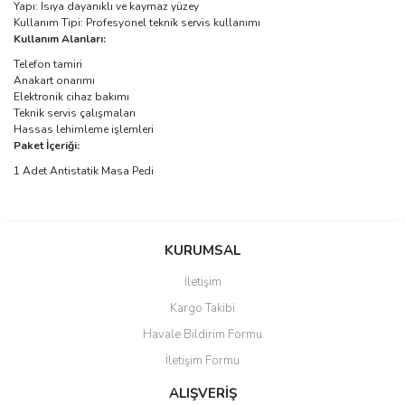
Yapı: Isıya dayanıklı ve kaymaz yüzey
Kullanım Tipi: Profesyonel teknik servis kullanımı
Kullanım Alanları:
Telefon tamiri
Anakart onarımı
Elektronik cihaz bakımı
Teknik servis çalışmaları
Hassas lehimleme işlemleri
Paket İçeriği:
1 Adet Antistatik Masa Pedi
Bu ürünün fiyat bilgisi, resim, ürün açıklamalarında ve diğer
konularda yetersiz gördüğünüz noktaları öneri formunu kullanarak
Bu ürüne ilk yorumu siz yapın!
KURUMSAL
tarafımıza iletebilirsiniz.
Görüş ve önerileriniz için teşekkür ederiz.
İletişim
Yorum Yaz
Kargo Takibi
Ürün resmi kalitesiz, bozuk veya görüntülenemiyor.
Havale Bildirim Formu
Ürün açıklamasında eksik bilgiler bulunuyor.
İletişim Formu
Ürün bilgilerinde hatalar bulunuyor.
Ürün fiyatı diğer sitelerden daha pahalı.
ALIŞVERİŞ