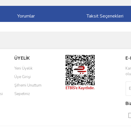
Yorumlar
Taksit Seçenekleri
ve diğer konularda yetersiz gördüğünüz noktaları öneri formunu kullanarak taraf
Bu ürüne ilk yorumu siz yapın!
ÜYELİK
E-
r.
Yorum Yaz
Yeni Üyelik
Kam
olu
Üye Girişi
Şifremi Unuttum
si
Sepetiniz
Bi
Gönder