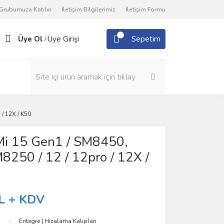
Grubumuza Katılın
İletişim Bilgilerimiz
İletişim Formu
Üye Ol
Üye Girişi
Sepetim
/
/ 12X / K50
i 15 Gen1 / SM8450,
8250 / 12 / 12pro / 12X /
L + KDV
Entegre | Hizalama Kalıpları