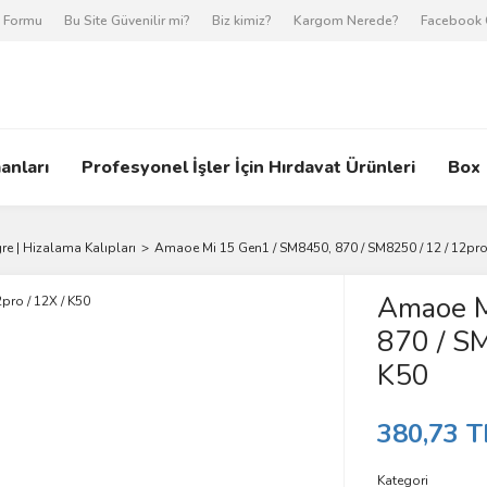
m Formu
Bu Site Güvenilir mi?
Biz kimiz?
Kargom Nerede?
Facebook 
anları
Profesyonel İşler İçin Hırdavat Ürünleri
Box
re | Hizalama Kalıpları
Amaoe Mi 15 Gen1 / SM8450, 870 / SM8250 / 12 / 12pro 
Amaoe M
870 / SM
K50
380,73 T
Kategori