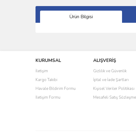
Ürün Bilgisi
Bu ürünün fiyat bilgisi, resim, ürün açıklamalarında 
Görüş ve önerileriniz için teşekkür ederiz.
KURUMSAL
ALIŞVERİŞ
Ürün resmi kalitesiz, bozuk veya görüntülenemiyo
Ürün açıklamasında eksik bilgiler bulunuyor.
İletişim
Gizlilik ve Güvenlik
Ürün bilgilerinde hatalar bulunuyor.
Kargo Takibi
İptal ve İade Şartları
Ürün fiyatı diğer sitelerden daha pahalı.
Havale Bildirim Formu
Kişisel Veriler Politikası
Bu ürüne benzer farklı alternatifler olmalı.
İletişim Formu
Mesafeli Satış Sözleşme