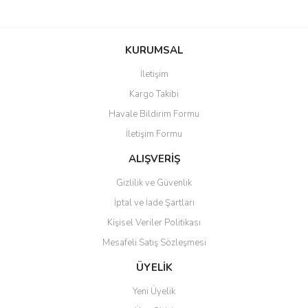
Bu ürünün fiyat bilgisi, resim, ürün açıklamalarında ve diğer
konularda yetersiz gördüğünüz noktaları öneri formunu kullanarak
Bu ürüne ilk yorumu siz yapın!
KURUMSAL
tarafımıza iletebilirsiniz.
Görüş ve önerileriniz için teşekkür ederiz.
İletişim
Yorum Yaz
Kargo Takibi
Ürün resmi kalitesiz, bozuk veya görüntülenemiyor.
Havale Bildirim Formu
Ürün açıklamasında eksik bilgiler bulunuyor.
İletişim Formu
Ürün bilgilerinde hatalar bulunuyor.
Ürün fiyatı diğer sitelerden daha pahalı.
ALIŞVERİŞ
Bu ürüne benzer farklı alternatifler olmalı.
Gizlilik ve Güvenlik
İptal ve İade Şartları
Kişisel Veriler Politikası
Mesafeli Satış Sözleşmesi
Gönder
ÜYELİK
Yeni Üyelik