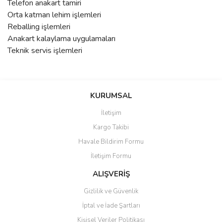
Telefon anakart tamiri
Orta katman lehim işlemleri
Reballing işlemleri
Anakart kalaylama uygulamaları
Teknik servis işlemleri
Bu ürünün fiyat bilgisi, resim, ürün açıklamalarında ve diğer
konularda yetersiz gördüğünüz noktaları öneri formunu kullanarak
Bu ürüne ilk yorumu siz yapın!
KURUMSAL
tarafımıza iletebilirsiniz.
Görüş ve önerileriniz için teşekkür ederiz.
İletişim
Yorum Yaz
Kargo Takibi
Ürün resmi kalitesiz, bozuk veya görüntülenemiyor.
Havale Bildirim Formu
Ürün açıklamasında eksik bilgiler bulunuyor.
İletişim Formu
Ürün bilgilerinde hatalar bulunuyor.
Ürün fiyatı diğer sitelerden daha pahalı.
ALIŞVERİŞ
Bu ürüne benzer farklı alternatifler olmalı.
Gizlilik ve Güvenlik
İptal ve İade Şartları
Kişisel Veriler Politikası