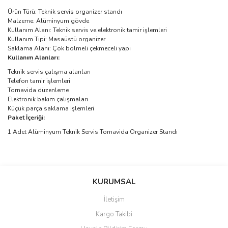
Ürün Türü: Teknik servis organizer standı
Malzeme: Alüminyum gövde
Kullanım Alanı: Teknik servis ve elektronik tamir işlemleri
Kullanım Tipi: Masaüstü organizer
Saklama Alanı: Çok bölmeli çekmeceli yapı
Kullanım Alanları:
Teknik servis çalışma alanları
Telefon tamir işlemleri
Tornavida düzenleme
Elektronik bakım çalışmaları
Küçük parça saklama işlemleri
Paket İçeriği:
1 Adet Alüminyum Teknik Servis Tornavida Organizer Standı
Bu ürünün fiyat bilgisi, resim, ürün açıklamalarında ve diğer
konularda yetersiz gördüğünüz noktaları öneri formunu kullanarak
Bu ürüne ilk yorumu siz yapın!
KURUMSAL
tarafımıza iletebilirsiniz.
Görüş ve önerileriniz için teşekkür ederiz.
İletişim
Yorum Yaz
Kargo Takibi
Ürün resmi kalitesiz, bozuk veya görüntülenemiyor.