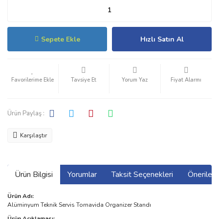
Sepete Ekle
Hızlı Satın Al
Tavsiye Et
Yorum Yaz
Fiyat Alarmı
Ürün Paylaş :
Karşılaştır
Ürün Bilgisi
Yorumlar
Taksit Seçenekleri
Önerilerin
Ürün Adı:
Alüminyum Teknik Servis Tornavida Organizer Standı
Ürün Açıklaması: