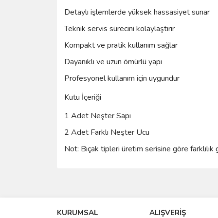
Detaylı işlemlerde yüksek hassasiyet sunar
Teknik servis sürecini kolaylaştırır
Kompakt ve pratik kullanım sağlar
Dayanıklı ve uzun ömürlü yapı
Profesyonel kullanım için uygundur
Kutu İçeriği
1 Adet Neşter Sapı
2 Adet Farklı Neşter Ucu
Not: Bıçak tipleri üretim serisine göre farklılık 
Bu ürünün fiyat bilgisi, resim, ürün açıklamalarında 
Görüş ve önerileriniz için teşekkür ederiz.
KURUMSAL
ALIŞVERİŞ
Ürün resmi kalitesiz, bozuk veya görüntülenemiyo