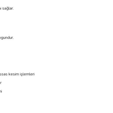
ı sağlar.
uygundur.
ssas kesim işlemleri
r
mi