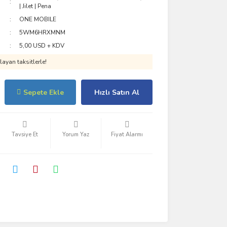
| Jilet | Pena
ONE MOBILE
5WM6HRXMNM
5,00 USD + KDV
ayan taksitlerle!
Sepete Ekle
Hızlı Satın Al
Tavsiye Et
Yorum Yaz
Fiyat Alarmı