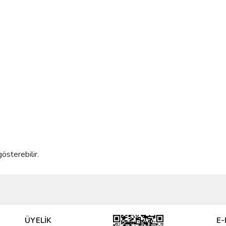
gösterebilir.
ve diğer konularda yetersiz gördüğünüz noktaları öneri formunu kullanarak taraf
Bu ürüne ilk yorumu siz yapın!
ÜYELİK
E-
r.