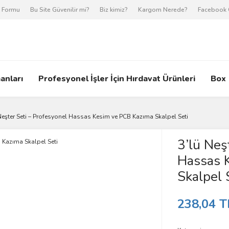
m Formu
Bu Site Güvenilir mi?
Biz kimiz?
Kargom Nerede?
Facebook 
anları
Profesyonel İşler İçin Hırdavat Ürünleri
Box
Neşter Seti – Profesyonel Hassas Kesim ve PCB Kazıma Skalpel Seti
3’lü Neş
Hassas 
Skalpel 
238,04 T