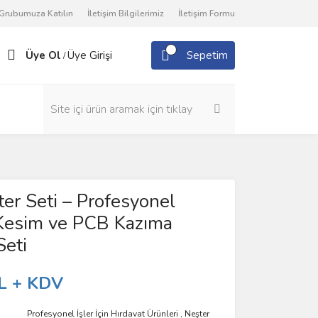
Grubumuza Katılın
İletişim Bilgilerimiz
İletişim Formu
Üye Ol
Üye Girişi
Sepetim
/
ter Seti – Profesyonel
Kesim ve PCB Kazıma
Seti
L + KDV
Profesyonel İşler İçin Hırdavat Ürünleri
,
Neşter