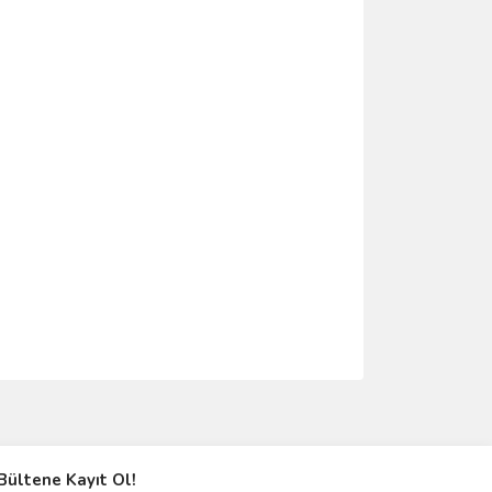
ımıza iletebilirsiniz.
Bültene Kayıt Ol!