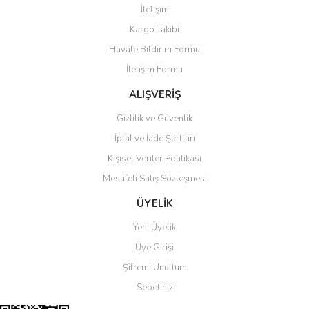
İletişim
Yorum Yaz
Kargo Takibi
Ürün resmi kalitesiz, bozuk veya görüntülenemiyor.
Havale Bildirim Formu
Ürün açıklamasında eksik bilgiler bulunuyor.
İletişim Formu
Ürün bilgilerinde hatalar bulunuyor.
Ürün fiyatı diğer sitelerden daha pahalı.
ALIŞVERİŞ
Bu ürüne benzer farklı alternatifler olmalı.
Gizlilik ve Güvenlik
İptal ve İade Şartları
Kişisel Veriler Politikası
Mesafeli Satış Sözleşmesi
Gönder
ÜYELİK
Yeni Üyelik
Üye Girişi
Şifremi Unuttum
Sepetiniz