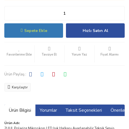
Sepete Ekle
Hızlı Satın Al
Tavsiye Et
Yorum Yaz
Fiyat Alarmı
Ürün Paylaş :
Karşılaştır
Ürün Bilgisi
Yorumlar
Taksit Seçenekleri
Önerilerin
Ürün Adı:
2UUL Polarize Mikroskop LED Işık Halkası Ayarlanabilir Teknik Servis