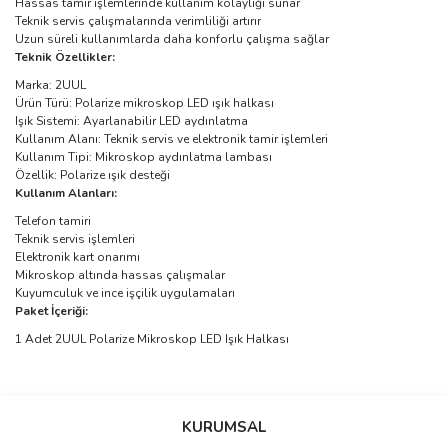
Hassas tamir işlemlerinde kullanım kolaylığı sunar
Teknik servis çalışmalarında verimliliği artırır
Uzun süreli kullanımlarda daha konforlu çalışma sağlar
Teknik Özellikler:
Marka: 2UUL
Ürün Türü: Polarize mikroskop LED ışık halkası
Işık Sistemi: Ayarlanabilir LED aydınlatma
Kullanım Alanı: Teknik servis ve elektronik tamir işlemleri
Kullanım Tipi: Mikroskop aydınlatma lambası
Özellik: Polarize ışık desteği
Kullanım Alanları:
Telefon tamiri
Teknik servis işlemleri
Elektronik kart onarımı
Mikroskop altında hassas çalışmalar
Kuyumculuk ve ince işçilik uygulamaları
Paket İçeriği:
1 Adet 2UUL Polarize Mikroskop LED Işık Halkası
Bu ürünün fiyat bilgisi, resim, ürün açıklamalarında ve diğer
konularda yetersiz gördüğünüz noktaları öneri formunu kullanarak
Bu ürüne ilk yorumu siz yapın!
KURUMSAL
tarafımıza iletebilirsiniz.
Görüş ve önerileriniz için teşekkür ederiz.