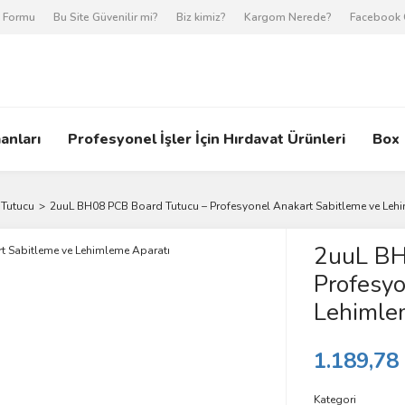
m Formu
Bu Site Güvenilir mi?
Biz kimiz?
Kargom Nerede?
Facebook 
anları
Profesyonel İşler İçin Hırdavat Ürünleri
Box
 Tutucu
2uuL BH08 PCB Board Tutucu – Profesyonel Anakart Sabitleme ve Leh
2uuL BH
Profesyo
Lehimle
1.189,78
Kategori