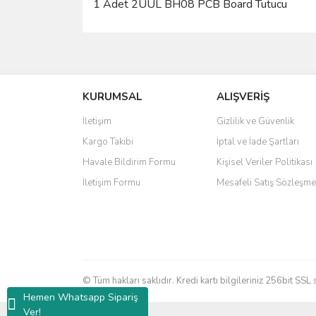
1 Adet 2UUL BH08 PCB Board Tutucu
Bu ürünün fiyat bilgisi, resim, ürün açıklamalarında 
Görüş ve önerileriniz için teşekkür ederiz.
KURUMSAL
ALIŞVERİŞ
Ürün resmi kalitesiz, bozuk veya görüntülenemiyo
Ürün açıklamasında eksik bilgiler bulunuyor.
İletişim
Gizlilik ve Güvenlik
Ürün bilgilerinde hatalar bulunuyor.
Kargo Takibi
İptal ve İade Şartları
Ürün fiyatı diğer sitelerden daha pahalı.
Havale Bildirim Formu
Kişisel Veriler Politikası
Bu ürüne benzer farklı alternatifler olmalı.
İletişim Formu
Mesafeli Satış Sözleşme
© Tüm hakları saklıdır. Kredi kartı bilgileriniz 256bit
Hemen Whatsapp Sipariş
Ver!