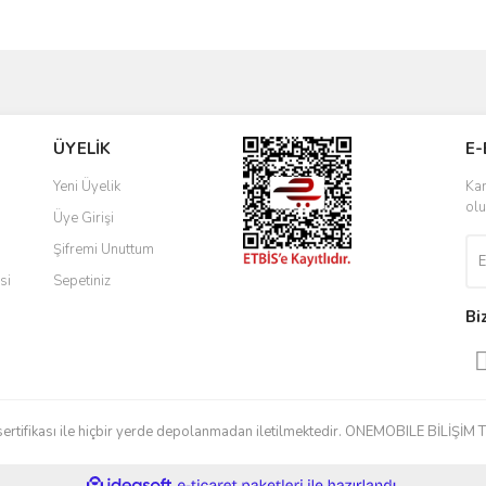
ve diğer konularda yetersiz gördüğünüz noktaları öneri formunu kullanarak taraf
Bu ürüne ilk yorumu siz yapın!
ÜYELİK
E-
r.
Yorum Yaz
Yeni Üyelik
Kam
olu
Üye Girişi
Şifremi Unuttum
si
Sepetiniz
Bi
Gönder
 SSL sertifikası ile hiçbir yerde depolanmadan iletilmektedir. ONEMOBILE BİL
ile
ideasoft
e-