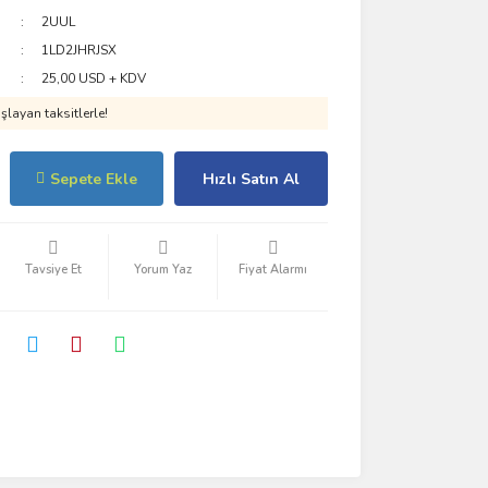
2UUL
1LD2JHRJSX
25,00 USD + KDV
layan taksitlerle!
Sepete Ekle
Hızlı Satın Al
Tavsiye Et
Yorum Yaz
Fiyat Alarmı