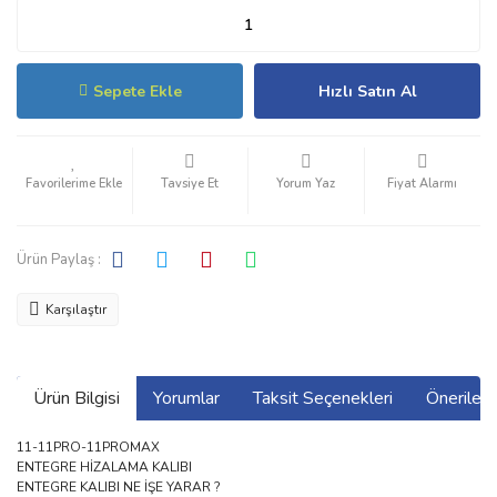
Sepete Ekle
Hızlı Satın Al
Tavsiye Et
Yorum Yaz
Fiyat Alarmı
Ürün Paylaş :
Karşılaştır
Ürün Bilgisi
Yorumlar
Taksit Seçenekleri
Önerilerin
11-11PRO-11PROMAX
ENTEGRE HİZALAMA KALIBI
ENTEGRE KALIBI NE İŞE YARAR ?