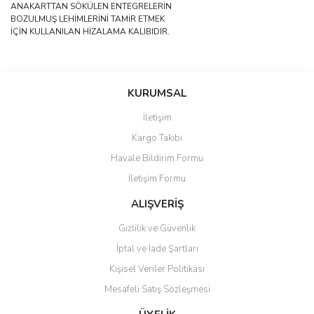
ANAKARTTAN SÖKÜLEN ENTEGRELERİN
BOZULMUŞ LEHİMLERİNİ TAMİR ETMEK
İÇİN KULLANILAN HİZALAMA KALIBIDIR.
Bu ürünün fiyat bilgisi, resim, ürün açıklamalarında ve diğer
konularda yetersiz gördüğünüz noktaları öneri formunu kullanarak
Bu ürüne ilk yorumu siz yapın!
KURUMSAL
tarafımıza iletebilirsiniz.
Görüş ve önerileriniz için teşekkür ederiz.
İletişim
Yorum Yaz
Kargo Takibi
Ürün resmi kalitesiz, bozuk veya görüntülenemiyor.
Havale Bildirim Formu
Ürün açıklamasında eksik bilgiler bulunuyor.
İletişim Formu
Ürün bilgilerinde hatalar bulunuyor.
Ürün fiyatı diğer sitelerden daha pahalı.
ALIŞVERİŞ
Bu ürüne benzer farklı alternatifler olmalı.
Gizlilik ve Güvenlik
İptal ve İade Şartları
Kişisel Veriler Politikası
Mesafeli Satış Sözleşmesi
Gönder